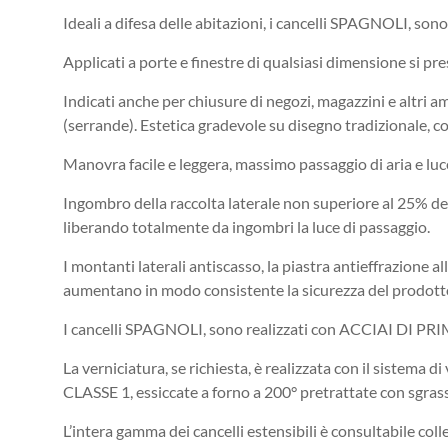
Ideali a difesa delle abitazioni, i cancelli SPAGNOLI, sono
Applicati a porte e finestre di qualsiasi dimensione si pr
Indicati anche per chiusure di negozi, magazzini e altri 
(serrande). Estetica gradevole su disegno tradizionale, c
Manovra facile e leggera, massimo passaggio di aria e luce
Ingombro della raccolta laterale non superiore al 25% del
liberando totalmente da ingombri la luce di passaggio.
I montanti laterali antiscasso, la piastra antieffrazion
aumentano in modo consistente la sicurezza del prodott
I cancelli SPAGNOLI, sono realizzati con ACCIAI DI PR
La verniciatura, se richiesta, è realizzata con il 
CLASSE 1, essiccate a forno a 200° pretrattate con sgrassa
L’intera gamma dei cancelli estensibili è consultabile col