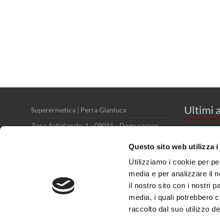
Ultimi a
Superermetica | Perra Gianluca
Zona Artigianale, 1 - 09015 - Domusnovas
Una
(CI)
Questo sito web utilizza i
Partita IVA: 02557660921
5 O
Utilizziamo i cookie per pe
Cell: 3388765377
media e per analizzare il n
Fax: (977) 123-4567
il nostro sito con i nostri 
media, i quali potrebbero 
Email: superermetica@gmail.com
raccolto dal suo utilizzo dei
Website: www.superermetica.it