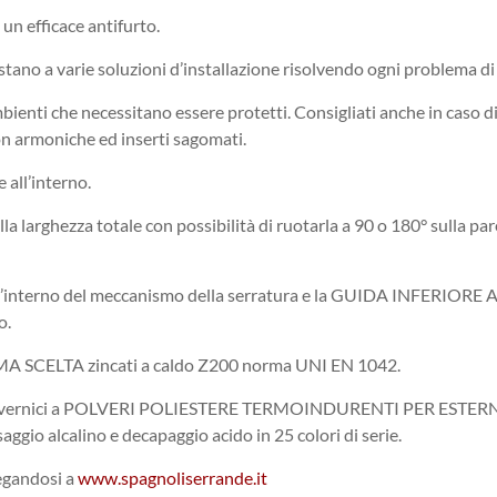
 un efficace antifurto.
estano a varie soluzioni d’installazione risolvendo ogni problema di
ambienti che necessitano essere protetti. Consigliati anche in caso
on armoniche ed inserti sagomati.
 all’interno.
la larghezza totale con possibilità di ruotarla a 90 o 180° sulla p
e all’interno del meccanismo della serratura e la GUIDA INFERIORE
o.
IMA SCELTA zincati a caldo Z200 norma UNI EN 1042.
sistema di vernici a POLVERI POLIESTERE TERMOINDURENTI PER E
ggio alcalino e decapaggio acido in 25 colori di serie.
legandosi a
www.spagnoliserrande.it